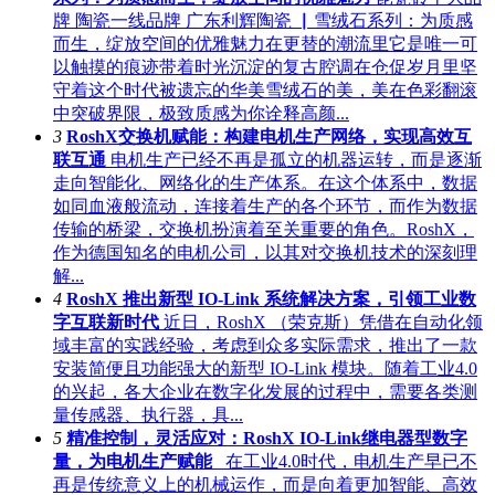
牌 陶瓷一线品牌 广东利辉陶瓷 ▏雪绒石系列：为质感
而生，绽放空间的优雅魅力在更替的潮流里它是唯一可
以触摸的痕迹带着时光沉淀的复古腔调在仓促岁月里坚
守着这个时代被遗忘的华美雪绒石的美，美在色彩翻滚
中突破界限，极致质感为你诠释高颜...
3
RoshX交换机赋能：构建电机生产网络，实现高效互
联互通
电机生产已经不再是孤立的机器运转，而是逐渐
走向智能化、网络化的生产体系。在这个体系中，数据
如同血液般流动，连接着生产的各个环节，而作为数据
传输的桥梁，交换机扮演着至关重要的角色。RoshX，
作为德国知名的电机公司，以其对交换机技术的深刻理
解...
4
RoshX 推出新型 IO-Link 系统解决方案，引领工业数
字互联新时代
近日，RoshX （荣克斯）凭借在自动化领
域丰富的实践经验，考虑到众多实际需求，推出了一款
安装简便且功能强大的新型 IO-Link 模块。随着工业4.0
的兴起，各大企业在数字化发展的过程中，需要各类测
量传感器、执行器，具...
5
精准控制，灵活应对：RoshX IO-Link继电器型数字
量，为电机生产赋能
在工业4.0时代，电机生产早已不
再是传统意义上的机械运作，而是向着更加智能、高效