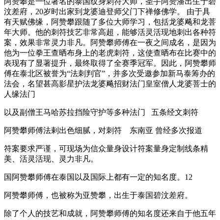
阿赞攀是一位著名的泰国纹身刺符大师，圣手阿赞潘出生于碧
汶差府，20岁时出家到龙婆迪登师父门下禅修佛学。‌ 由于具
有天赋佛缘，阿赞攀跟随了多位大师学习，包括龙婆飚和龙菩
年大师。他的刺符技艺非常高超，能够活灵活现地刺出各种符
案，效果非常灵力非凡。阿赞攀师傅在一夜之间成名，是因为
他为一位拳王查晒布身上的老虎刺符，这使查晒布在比赛中的
表现有了显著提升，最终取得了全赛季冠军。因此，阿赞攀师
傅在泰北区被誉为“法刺判官”，并多次受邀参加新马泰筹办的
法会，名望甚高‌影星护法龙婆飚招财法门皇室僧人龙婆菩士的
人缘法门
以及副僧王马哈苏拉挡险守护等多种法门 五条经文刺符
阿赞攀师傅法剌出色细腻，对刺符 东南亚 曾经多次报道
符案要求严谨，可现场为信众量身设计符案量身定制线条精
美、活灵活现、灵力非凡。
国‌阿赞攀师傅在泰国以及国际上都有一定的知名度。‌‌12
阿赞攀师傅，也被称为亚赞攀，出生于泰国‌碧汶差府。
除了个人的技艺和成就，阿赞攀师傅的知名度还来自于他五年