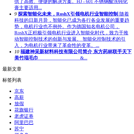
供了高效、便捷的解决方案。HJ - 601 不锈钢酸洗钝化
膏主要适用...
9
探索智能化未来，RoshX引领电机行业智能控制
随着
科技的日新月异，智能化已成为各行各业发展的重要趋
势，电机行业也不例外。作为德国知名电机公司，
RoshX正积极引领电机行业进入智能化时代，致力于推
动智能控制技术的创新与发展。 智能化控制技术的引
入，为电机行业带来了革命性的变革。...
10
福建神采新材料科技有限公司简介 东方药林联手天下
美竹琨毛巾
&...
最新文章
标签列表
京东
高薪
放假
花旗银行
老虎证券
阿里巴巴
苏宁