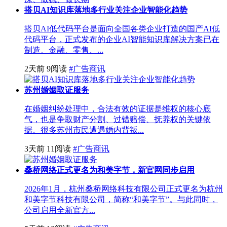
搭贝AI知识库落地多行业关注企业智能化趋势
搭贝AI低代码平台是面向全国各类企业打造的国产AI低
代码平台，正式发布的企业AI智能知识库解决方案已在
制造、金融、零售、...
2天前
9阅读
#广告商讯
苏州婚姻取证服务
在婚姻纠纷处理中，合法有效的证据是维权的核心底
气，也是争取财产分割、过错赔偿、抚养权的关键依
据。很多苏州市民遭遇婚内背叛...
3天前
11阅读
#广告商讯
桑桥网络正式更名为和美字节，新官网同步启用
2026年1月，杭州桑桥网络科技有限公司正式更名为杭州
和美字节科技有限公司，简称“和美字节”。与此同时，
公司启用全新官方...