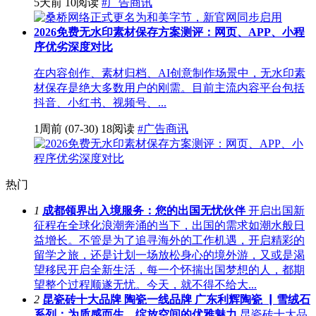
5天前
10阅读
#广告商讯
2026免费无水印素材保存方案测评：网页、APP、小程
序优劣深度对比
在内容创作、素材归档、AI创意制作场景中，无水印素
材保存是绝大多数用户的刚需。目前主流内容平台包括
抖音、小红书、视频号、...
1周前
(07-30)
18阅读
#广告商讯
热门
1
成都领界出入境服务：您的出国无忧伙伴
开启出国新
征程在全球化浪潮奔涌的当下，出国的需求如潮水般日
益增长。不管是为了追寻海外的工作机遇，开启精彩的
留学之旅，还是计划一场放松身心的境外游，又或是渴
望移民开启全新生活，每一个怀揣出国梦想的人，都期
望整个过程顺遂无忧。今天，就不得不给大...
2
昆瓷砖十大品牌 陶瓷一线品牌 广东利辉陶瓷 ▏雪绒石
系列：为质感而生，绽放空间的优雅魅力
昆瓷砖十大品