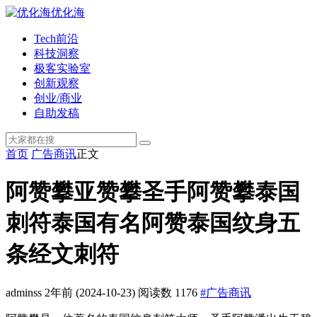
优化海
Tech前沿
科技洞察
极客实验室
创新观察
创业/商业
自助发稿
首页
广告商讯
正文
阿赞攀亚赞攀圣手阿赞攀泰国
刺符泰国有名阿赞泰国纹身五
条经文刺符
adminss
2年前
(2024-10-23)
阅读数 1176
#广告商讯