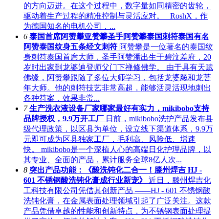
的方向迈进。在这个过程中，数字量如同精密的齿轮，
驱动着生产过程的精准控制与灵活应对。 RoshX，作
为德国知名的电机公司，...
6
泰国首席阿赞攀亚赞攀圣手阿赞攀泰国刺符泰国有名
阿赞泰国纹身五条经文刺符
阿赞攀是一位著名的泰国纹
身刺符泰国首席大师，圣手阿赞潘出生于碧汶差府，20
岁时出家到龙婆迪登师父门下禅修佛学。‌ 由于具有天赋
佛缘，阿赞攀跟随了多位大师学习，包括龙婆飚和龙菩
年大师。他的刺符技艺非常高超，能够活灵活现地刺出
各种符案，效果非常...
7
生产洗衣液设备厂家哪家最好有实力，mikibobo支持
品牌授权，9.9万开工厂
日前，mikibobo洗护产品发布县
级代理政策，以区县为单位，设立线下渠道体系，9.9万
元即可成为区县独家工厂，毛利高、风险低、增速
快。 mikibobo是一个深植人心的高端日化护理品牌，以
其专业、全面的产品，累计服务全球8亿人次...
8
突出产品功能：《酸洗钝化二合一！滕州焊吉 HJ -
601 不锈钢酸洗钝化膏成行业新宠》
近日，滕州焊吉化
工科技有限公司凭借其创新产品 ——HJ - 601 不锈钢酸
洗钝化膏，在金属表面处理领域引起了广泛关注。这款
产品凭借卓越的性能和创新特点，为不锈钢表面处理提