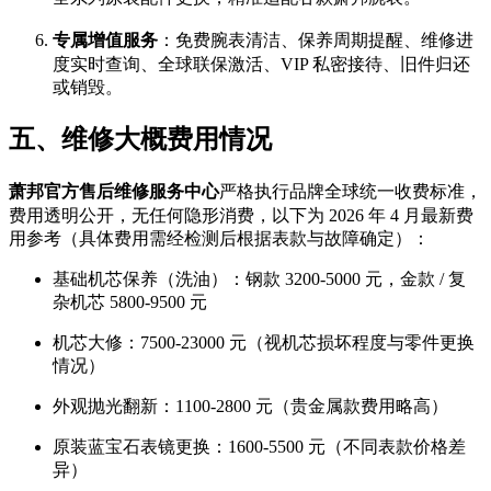
专属增值服务
：免费腕表清洁、保养周期提醒、维修进
度实时查询、全球联保激活、VIP 私密接待、旧件归还
或销毁。
五、维修大概费用情况
萧邦官方售后维修服务中心
严格执行品牌全球统一收费标准，
费用透明公开，无任何隐形消费，以下为 2026 年 4 月最新费
用参考（具体费用需经检测后根据表款与故障确定）：
基础机芯保养（洗油）：钢款 3200-5000 元，金款 / 复
杂机芯 5800-9500 元
机芯大修：7500-23000 元（视机芯损坏程度与零件更换
情况）
外观抛光翻新：1100-2800 元（贵金属款费用略高）
原装蓝宝石表镜更换：1600-5500 元（不同表款价格差
异）