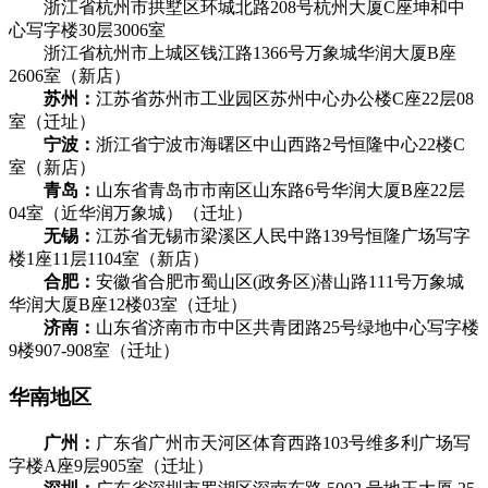
浙江省杭州市拱墅区环城北路208号杭州大厦C座坤和中
心写字楼30层3006室
浙江省杭州市上城区钱江路1366号万象城华润大厦B座
2606室（新店）
苏州：
江苏省苏州市工业园区苏州中心办公楼C座22层08
室（迁址）
宁波：
浙江省宁波市海曙区中山西路2号恒隆中心22楼C
室（新店）
青岛：
山东省青岛市市南区山东路6号华润大厦B座22层
04室（近华润万象城）（迁址）
无锡：
江苏省无锡市梁溪区人民中路139号恒隆广场写字
楼1座11层1104室（新店）
合肥：
安徽省合肥市蜀山区(政务区)潜山路111号万象城
华润大厦B座12楼03室（迁址）
济南：
山东省济南市市中区共青团路25号绿地中心写字楼
9楼907-908室（迁址）
华南地区
广州：
广东省广州市天河区体育西路103号维多利广场写
字楼A座9层905室（迁址）