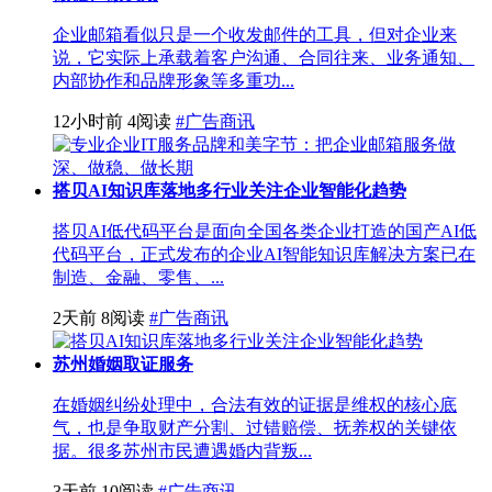
企业邮箱看似只是一个收发邮件的工具，但对企业来
说，它实际上承载着客户沟通、合同往来、业务通知、
内部协作和品牌形象等多重功...
12小时前
4阅读
#广告商讯
搭贝AI知识库落地多行业关注企业智能化趋势
搭贝AI低代码平台是面向全国各类企业打造的国产AI低
代码平台，正式发布的企业AI智能知识库解决方案已在
制造、金融、零售、...
2天前
8阅读
#广告商讯
苏州婚姻取证服务
在婚姻纠纷处理中，合法有效的证据是维权的核心底
气，也是争取财产分割、过错赔偿、抚养权的关键依
据。很多苏州市民遭遇婚内背叛...
3天前
10阅读
#广告商讯