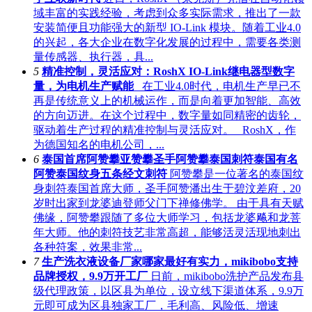
域丰富的实践经验，考虑到众多实际需求，推出了一款
安装简便且功能强大的新型 IO-Link 模块。随着工业4.0
的兴起，各大企业在数字化发展的过程中，需要各类测
量传感器、执行器，具...
5
精准控制，灵活应对：RoshX IO-Link继电器型数字
量，为电机生产赋能
在工业4.0时代，电机生产早已不
再是传统意义上的机械运作，而是向着更加智能、高效
的方向迈进。在这个过程中，数字量如同精密的齿轮，
驱动着生产过程的精准控制与灵活应对。 RoshX，作
为德国知名的电机公司，...
6
泰国首席阿赞攀亚赞攀圣手阿赞攀泰国刺符泰国有名
阿赞泰国纹身五条经文刺符
阿赞攀是一位著名的泰国纹
身刺符泰国首席大师，圣手阿赞潘出生于碧汶差府，20
岁时出家到龙婆迪登师父门下禅修佛学。‌ 由于具有天赋
佛缘，阿赞攀跟随了多位大师学习，包括龙婆飚和龙菩
年大师。他的刺符技艺非常高超，能够活灵活现地刺出
各种符案，效果非常...
7
生产洗衣液设备厂家哪家最好有实力，mikibobo支持
品牌授权，9.9万开工厂
日前，mikibobo洗护产品发布县
级代理政策，以区县为单位，设立线下渠道体系，9.9万
元即可成为区县独家工厂，毛利高、风险低、增速