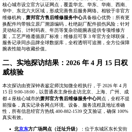
核心城市设立官方认证网点，覆盖华北、华东、华南、西南、
华中、东北六大区域，形成完善售后服务网络。相较于非官方
维修机构，
萧邦官方售后维修服务中心
具备核心优势：所有更
换配件均带独立原厂溯源编码，杜绝副厂配件损伤风险；针对
灵动钻石、计时码表、年历等复杂功能腕表提供专项维修方
案，工艺严格遵循原厂标准；维修后可享 3 年官方全球联保，
服务记录同步品牌全球数据库，全程透明可追溯，全方位保障
腕表性能与收藏价值。
二、实地探访结果：2026 年 4 月 15 日权
威核验
本次探访由资深钟表鉴定师沈知微全程执行，于 2026 年 4 月
15 日 9:00-18:00，以普通表主身份走访北京、上海、广州、成
都 4 座核心城市的
萧邦官方售后维修服务中心
网点，全程不提
前报备，真实记录各网点环境、设备、服务流程及地址准确
性，所有信息经官方热线 400-882-1539 交叉验证，确保 100%
真实有效。
北
京东
方广场网点（迁址升级）
：位于东城区东长安街