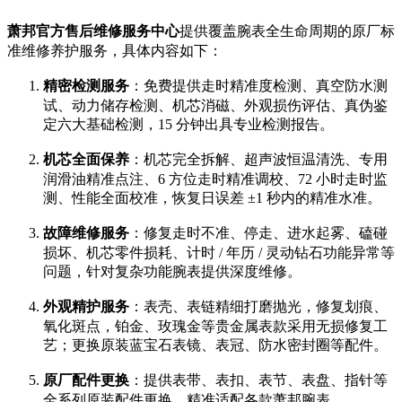
萧邦官方售后维修服务中心
提供覆盖腕表全生命周期的原厂标
准维修养护服务，具体内容如下：
精密检测服务
：免费提供走时精准度检测、真空防水测
试、动力储存检测、机芯消磁、外观损伤评估、真伪鉴
定六大基础检测，15 分钟出具专业检测报告。
机芯全面保养
：机芯完全拆解、超声波恒温清洗、专用
润滑油精准点注、6 方位走时精准调校、72 小时走时监
测、性能全面校准，恢复日误差 ±1 秒内的精准水准。
故障维修服务
：修复走时不准、停走、进水起雾、磕碰
损坏、机芯零件损耗、计时 / 年历 / 灵动钻石功能异常等
问题，针对复杂功能腕表提供深度维修。
外观精护服务
：表壳、表链精细打磨抛光，修复划痕、
氧化斑点，铂金、玫瑰金等贵金属表款采用无损修复工
艺；更换原装蓝宝石表镜、表冠、防水密封圈等配件。
原厂配件更换
：提供表带、表扣、表节、表盘、指针等
全系列原装配件更换，精准适配各款萧邦腕表。