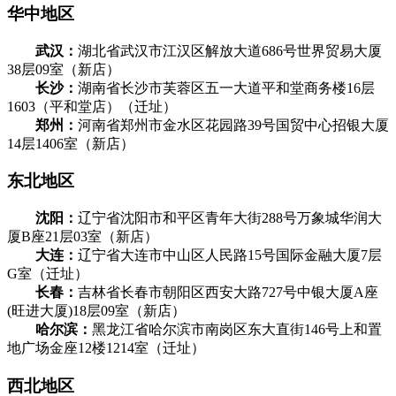
华中地区
武汉：
湖北省武汉市江汉区解放大道686号世界贸易大厦
38层09室（新店）
长沙：
湖南省长沙市芙蓉区五一大道平和堂商务楼16层
1603（平和堂店）（迁址）
郑州：
河南省郑州市金水区花园路39号国贸中心招银大厦
14层1406室（新店）
东北地区
沈阳：
辽宁省沈阳市和平区青年大街288号万象城华润大
厦B座21层03室（新店）
大连：
辽宁省大连市中山区人民路15号国际金融大厦7层
G室（迁址）
长春：
吉林省长春市朝阳区西安大路727号中银大厦A座
(旺进大厦)18层09室（新店）
哈尔滨：
黑龙江省哈尔滨市南岗区东大直街146号上和置
地广场金座12楼1214室（迁址）
西北地区