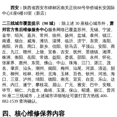
西安：
陕西省西安市碑林区南关正街88号华侨城长安国际
中心E座6楼10室（新店）
二三线城市覆盖提示（90 城）
：除上述 30 座核心城市外，
萧
邦官方售后维修服务中心
服务网络已覆盖苏州、无锡、宁波、
金华、绍兴、嘉兴、常州、徐州、扬州、盐城、泰州、镇江、
南通、烟台、威海、潍坊、淄博、临沂、济宁、东营、洛阳、
南阳、许昌、周口、新乡、信阳、驻马店、平顶山、安阳、商
丘、九江、赣州、上饶、宜春、吉安、抚州、景德镇、湘潭、
株洲、衡阳、岳阳、常德、益阳、娄底、邵阳、永州、怀化、
张家界、惠州、东莞、佛山、中山、珠海、江门、湛江、茂
名、肇庆、汕头、潮州、揭阳、梅州、汕尾、河源、清远、韶
关、柳州、桂林、梧州、北海、玉林、百色、钦州、河池、海
口、三亚、泸州、绵阳、德阳、南充、宜宾、自贡、乐山、达
州、内江、遂宁、攀枝花、眉山、广元、雅安、巴中、安顺、
毕节、铜仁、六盘水、曲靖、玉溪、保山、昭通、丽江、普洱
90 座二三线城市，上述城市详细地址可拨打官方热线 400-
882-1539 查询确认。
四、核心维修保养内容