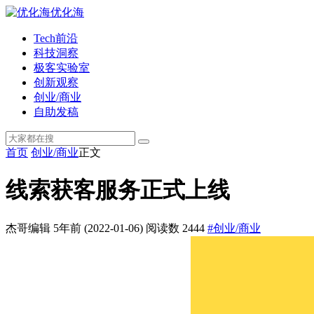
优化海
Tech前沿
科技洞察
极客实验室
创新观察
创业/商业
自助发稿
首页
创业/商业
正文
线索获客服务正式上线
杰哥编辑
5年前
(2022-01-06)
阅读数 2444
#创业/商业