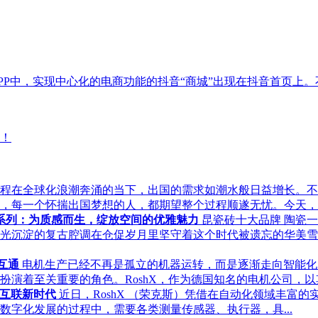
P中，实现中心化的电商功能的抖音“商城”出现在抖音首页上。不仅
程在全球化浪潮奔涌的当下，出国的需求如潮水般日益增长。不
，每一个怀揣出国梦想的人，都期望整个过程顺遂无忧。今天，就
石系列：为质感而生，绽放空间的优雅魅力
昆瓷砖十大品牌 陶瓷
光沉淀的复古腔调在仓促岁月里坚守着这个时代被遗忘的华美雪
互通
电机生产已经不再是孤立的机器运转，而是逐渐走向智能化
演着至关重要的角色。RoshX，作为德国知名的电机公司，以其
数字互联新时代
近日，RoshX （荣克斯）凭借在自动化领域丰富
企业在数字化发展的过程中，需要各类测量传感器、执行器，具...