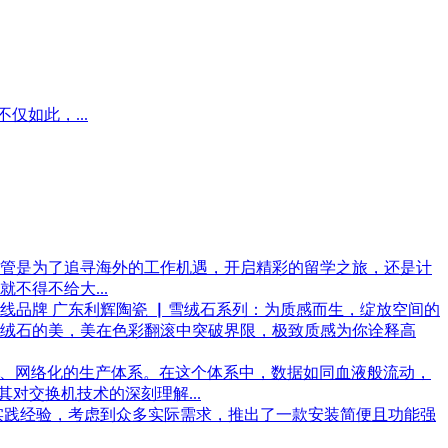
如此，...
管是为了追寻海外的工作机遇，开启精彩的留学之旅，还是计
不得不给大...
一线品牌 广东利辉陶瓷 ▏雪绒石系列：为质感而生，绽放空间的
绒石的美，美在色彩翻滚中突破界限，极致质感为你诠释高
、网络化的生产体系。在这个体系中，数据如同血液般流动，
对交换机技术的深刻理解...
的实践经验，考虑到众多实际需求，推出了一款安装简便且功能强