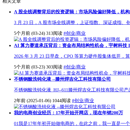
相关文章
A 股全线调整背后的投资逻辑：市场风险偏好降低，机
3 月 23 日，A 股市场全线调整，上证指数、深证成指、创业板
5个月前
(03-24)
313阅读
#创业/商业
AI 算力赛道承压背后：资金布局结构性机会，宇树科技 I
2026 年 3 月 23 日早盘，CPO 等算力硬件股集体低开，算
5个月前
(03-23)
303阅读
#创业/商业
不锈钢酸洗钝化液 ­--滕州焊吉化工科技有限公司
不锈钢酸洗钝化液 HJ--611滕州焊吉化工科技有限公司
2年前
(2025-01-06)
1044阅读
#创业/商业
我的电商创业经历：17年开始开网店，现在年销200万
01我是17年年初开始做电商的，在此之前，我一直是一