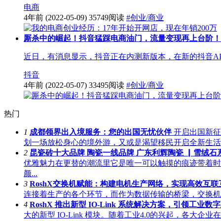
电商
4年前
(2022-05-09)
35749阅读
#创业/商业
厮杀中的崛起！抖音猛踩电商油门，流量变现再上台阶！
近日，有消息显示，抖音正在内测新版本，在新的抖音AP
抖音
4年前
(2022-05-07)
33495阅读
#创业/商业
热门
1
成都领界出入境服务：您的出国无忧伙伴
开启出国新征
划一场放松身心的境外游，又或是渴望移民开启全新生活
2
昆瓷砖十大品牌 陶瓷一线品牌 广东利辉陶瓷 ▏雪绒
优雅魅力在更替的潮流里它是唯一可以触摸的痕迹带着时
颜...
3
RoshX交换机赋能：构建电机生产网络，实现高效互联
连接着生产的各个环节，而作为数据传输的桥梁，交换机扮
4
RoshX 推出新型 IO-Link 系统解决方案，引领工业
大的新型 IO-Link 模块。随着工业4.0的兴起，各大