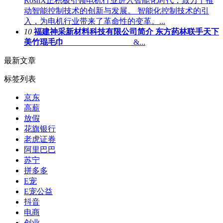
RoshX正积极引领电机行业进入智能化时代，致力于推
动智能控制技术的创新与发展。 智能化控制技术的引
入，为电机行业带来了革命性的变革。...
10
福建神采新材料科技有限公司简介 东方药林联手天下
美竹琨毛巾
&...
最新文章
标签列表
京东
高薪
放假
花旗银行
老虎证券
阿里巴巴
苏宁
拼多多
E宠
E宠公益
抖音
电商
创业