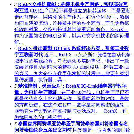
3
RoshX交换机赋能：构建电机生产网络，实现高效互
联互通
电机生产已经不再是孤立的机器运转，而是逐渐
走向智能化、网络化的生产体系。在这个体系中，数据
如同血液般流动，连接着生产的各个环节，而作为数据
传输的桥梁，交换机扮演着至关重要的角色。RoshX，
作为德国知名的电机公司，以其对交换机技术的深刻理
解...
4
RoshX 推出新型 IO-Link 系统解决方案，引领工业数
字互联新时代
近日，RoshX （荣克斯）凭借在自动化领
域丰富的实践经验，考虑到众多实际需求，推出了一款
安装简便且功能强大的新型 IO-Link 模块。随着工业4.0
的兴起，各大企业在数字化发展的过程中，需要各类测
量传感器、执行器，具...
5
精准控制，灵活应对：RoshX IO-Link继电器型数字
量，为电机生产赋能
在工业4.0时代，电机生产早已不
再是传统意义上的机械运作，而是向着更加智能、高效
的方向迈进。在这个过程中，数字量如同精密的齿轮，
驱动着生产过程的精准控制与灵活应对。 RoshX，作
为德国知名的电机公司，...
6
泰国首席阿赞攀亚赞攀圣手阿赞攀泰国刺符泰国有名
阿赞泰国纹身五条经文刺符
阿赞攀是一位著名的泰国纹