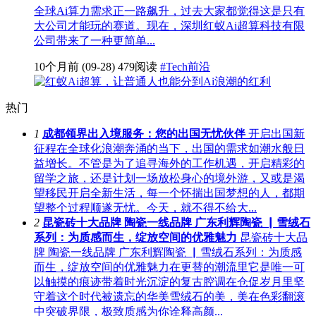
全球Ai算力需求正一路飙升，过去大家都觉得这是只有
大公司才能玩的赛道。现在，深圳红蚁Ai超算科技有限
公司带来了一种更简单...
10个月前
(09-28)
479阅读
#Tech前沿
热门
1
成都领界出入境服务：您的出国无忧伙伴
开启出国新
征程在全球化浪潮奔涌的当下，出国的需求如潮水般日
益增长。不管是为了追寻海外的工作机遇，开启精彩的
留学之旅，还是计划一场放松身心的境外游，又或是渴
望移民开启全新生活，每一个怀揣出国梦想的人，都期
望整个过程顺遂无忧。今天，就不得不给大...
2
昆瓷砖十大品牌 陶瓷一线品牌 广东利辉陶瓷 ▏雪绒石
系列：为质感而生，绽放空间的优雅魅力
昆瓷砖十大品
牌 陶瓷一线品牌 广东利辉陶瓷 ▏雪绒石系列：为质感
而生，绽放空间的优雅魅力在更替的潮流里它是唯一可
以触摸的痕迹带着时光沉淀的复古腔调在仓促岁月里坚
守着这个时代被遗忘的华美雪绒石的美，美在色彩翻滚
中突破界限，极致质感为你诠释高颜...