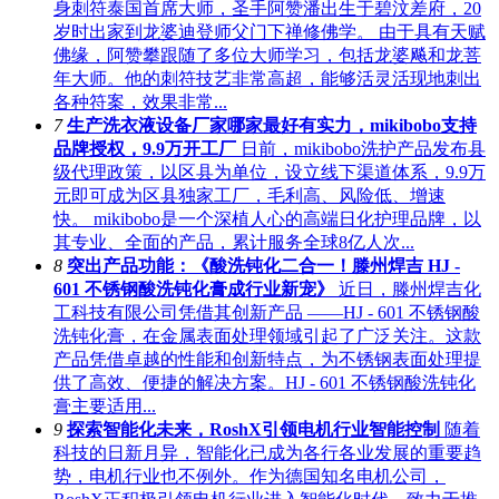
身刺符泰国首席大师，圣手阿赞潘出生于碧汶差府，20
岁时出家到龙婆迪登师父门下禅修佛学。‌ 由于具有天赋
佛缘，阿赞攀跟随了多位大师学习，包括龙婆飚和龙菩
年大师。他的刺符技艺非常高超，能够活灵活现地刺出
各种符案，效果非常...
7
生产洗衣液设备厂家哪家最好有实力，mikibobo支持
品牌授权，9.9万开工厂
日前，mikibobo洗护产品发布县
级代理政策，以区县为单位，设立线下渠道体系，9.9万
元即可成为区县独家工厂，毛利高、风险低、增速
快。 mikibobo是一个深植人心的高端日化护理品牌，以
其专业、全面的产品，累计服务全球8亿人次...
8
突出产品功能：《酸洗钝化二合一！滕州焊吉 HJ -
601 不锈钢酸洗钝化膏成行业新宠》
近日，滕州焊吉化
工科技有限公司凭借其创新产品 ——HJ - 601 不锈钢酸
洗钝化膏，在金属表面处理领域引起了广泛关注。这款
产品凭借卓越的性能和创新特点，为不锈钢表面处理提
供了高效、便捷的解决方案。HJ - 601 不锈钢酸洗钝化
膏主要适用...
9
探索智能化未来，RoshX引领电机行业智能控制
随着
科技的日新月异，智能化已成为各行各业发展的重要趋
势，电机行业也不例外。作为德国知名电机公司，