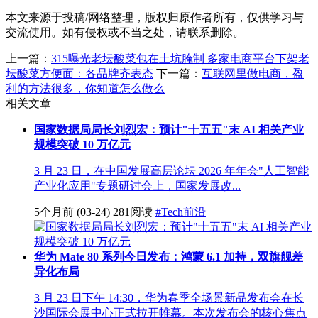
本文来源于投稿/网络整理，版权归原作者所有，仅供学习与
交流使用。如有侵权或不当之处，请联系删除。
上一篇：
315曝光老坛酸菜包在土坑腌制 多家电商平台下架老
坛酸菜方便面：各品牌齐表态
下一篇：
互联网里做电商，盈
利的方法很多，你知道怎么做么
相关文章
国家数据局局长刘烈宏：预计"十五五"末 AI 相关产业
规模突破 10 万亿元
3 月 23 日，在中国发展高层论坛 2026 年年会"人工智能
产业化应用"专题研讨会上，国家发展改...
5个月前
(03-24)
281阅读
#Tech前沿
华为 Mate 80 系列今日发布：鸿蒙 6.1 加持，双旗舰差
异化布局
3 月 23 日下午 14:30，华为春季全场景新品发布会在长
沙国际会展中心正式拉开帷幕。本次发布会的核心焦点