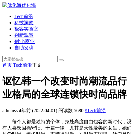
优化海
Tech前沿
科技洞察
极客实验室
创新观察
创业/商业
自助发稿
首页
Tech前沿
正文
讴忆韩一个改变时尚潮流品行
业格局的全球连锁快时尚品牌
adminss
4年前
(2022-04-01)
阅读数 5680
#Tech前沿
每个人都是独特的个体，身处高度自由包容的新时代，没
有人喜欢因循守旧、千篇一律，尤其是天性爱美的女生，她们