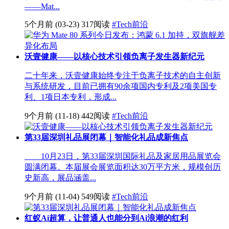
——Mat...
5个月前
(03-23)
317阅读
#Tech前沿
沃壹健康——以核心技术引领负离子发生器新纪元
二十年来，沃壹健康始终专注于负离子技术的自主创新
与系统研发，目前已拥有90余项国内专利及2项美国专
利、1项日本专利，形成...
9个月前
(11-18)
442阅读
#Tech前沿
第33届深圳礼品展闭幕｜智能化礼品成新焦点
10月23日，第33届深圳国际礼品及家居用品展览会
圆满闭幕。本届展会展览面积达30万平方米，规模创历
史新高，展品涵盖...
9个月前
(11-04)
549阅读
#Tech前沿
红蚁Ai超算，让普通人也能分到Ai浪潮的红利