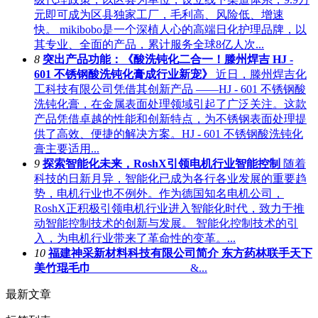
元即可成为区县独家工厂，毛利高、风险低、增速
快。 mikibobo是一个深植人心的高端日化护理品牌，以
其专业、全面的产品，累计服务全球8亿人次...
8
突出产品功能：《酸洗钝化二合一！滕州焊吉 HJ -
601 不锈钢酸洗钝化膏成行业新宠》
近日，滕州焊吉化
工科技有限公司凭借其创新产品 ——HJ - 601 不锈钢酸
洗钝化膏，在金属表面处理领域引起了广泛关注。这款
产品凭借卓越的性能和创新特点，为不锈钢表面处理提
供了高效、便捷的解决方案。HJ - 601 不锈钢酸洗钝化
膏主要适用...
9
探索智能化未来，RoshX引领电机行业智能控制
随着
科技的日新月异，智能化已成为各行各业发展的重要趋
势，电机行业也不例外。作为德国知名电机公司，
RoshX正积极引领电机行业进入智能化时代，致力于推
动智能控制技术的创新与发展。 智能化控制技术的引
入，为电机行业带来了革命性的变革。...
10
福建神采新材料科技有限公司简介 东方药林联手天下
美竹琨毛巾
&...
最新文章