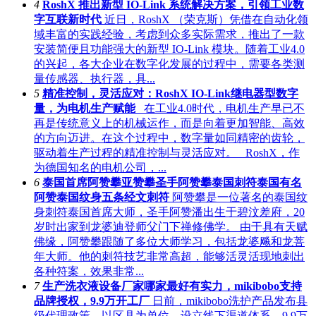
4
RoshX 推出新型 IO-Link 系统解决方案，引领工业数
字互联新时代
近日，RoshX （荣克斯）凭借在自动化领
域丰富的实践经验，考虑到众多实际需求，推出了一款
安装简便且功能强大的新型 IO-Link 模块。随着工业4.0
的兴起，各大企业在数字化发展的过程中，需要各类测
量传感器、执行器，具...
5
精准控制，灵活应对：RoshX IO-Link继电器型数字
量，为电机生产赋能
在工业4.0时代，电机生产早已不
再是传统意义上的机械运作，而是向着更加智能、高效
的方向迈进。在这个过程中，数字量如同精密的齿轮，
驱动着生产过程的精准控制与灵活应对。 RoshX，作
为德国知名的电机公司，...
6
泰国首席阿赞攀亚赞攀圣手阿赞攀泰国刺符泰国有名
阿赞泰国纹身五条经文刺符
阿赞攀是一位著名的泰国纹
身刺符泰国首席大师，圣手阿赞潘出生于碧汶差府，20
岁时出家到龙婆迪登师父门下禅修佛学。‌ 由于具有天赋
佛缘，阿赞攀跟随了多位大师学习，包括龙婆飚和龙菩
年大师。他的刺符技艺非常高超，能够活灵活现地刺出
各种符案，效果非常...
7
生产洗衣液设备厂家哪家最好有实力，mikibobo支持
品牌授权，9.9万开工厂
日前，mikibobo洗护产品发布县
级代理政策，以区县为单位，设立线下渠道体系，9.9万