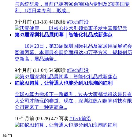
与系统研发，目前已拥有90余项国内专利及2项美国专
利、1项日本专利，形成...
9个月前
(11-18)
441阅读
#Tech前沿
第33届深圳礼品展闭幕｜智能化礼品成新焦点
10月23日，第33届深圳国际礼品及家居用品展览会
圆满闭幕。本届展会展览面积达30万平方米，规模创历
史新高，展品涵盖...
9个月前
(11-04)
545阅读
#Tech前沿
红蚁Ai超算，让普通人也能分到Ai浪潮的红利
全球Ai算力需求正一路飙升，过去大家都觉得这是只有
大公司才能玩的赛道。现在，深圳红蚁Ai超算科技有限
公司带来了一种更简单...
10个月前
(09-28)
477阅读
#Tech前沿
热门