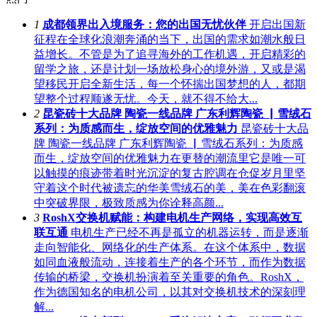
1
成都领界出入境服务：您的出国无忧伙伴
开启出国新
征程在全球化浪潮奔涌的当下，出国的需求如潮水般日
益增长。不管是为了追寻海外的工作机遇，开启精彩的
留学之旅，还是计划一场放松身心的境外游，又或是渴
望移民开启全新生活，每一个怀揣出国梦想的人，都期
望整个过程顺遂无忧。今天，就不得不给大...
2
昆瓷砖十大品牌 陶瓷一线品牌 广东利辉陶瓷 ▏雪绒石
系列：为质感而生，绽放空间的优雅魅力
昆瓷砖十大品
牌 陶瓷一线品牌 广东利辉陶瓷 ▏雪绒石系列：为质感
而生，绽放空间的优雅魅力在更替的潮流里它是唯一可
以触摸的痕迹带着时光沉淀的复古腔调在仓促岁月里坚
守着这个时代被遗忘的华美雪绒石的美，美在色彩翻滚
中突破界限，极致质感为你诠释高颜...
3
RoshX交换机赋能：构建电机生产网络，实现高效互
联互通
电机生产已经不再是孤立的机器运转，而是逐渐
走向智能化、网络化的生产体系。在这个体系中，数据
如同血液般流动，连接着生产的各个环节，而作为数据
传输的桥梁，交换机扮演着至关重要的角色。RoshX，
作为德国知名的电机公司，以其对交换机技术的深刻理
解...