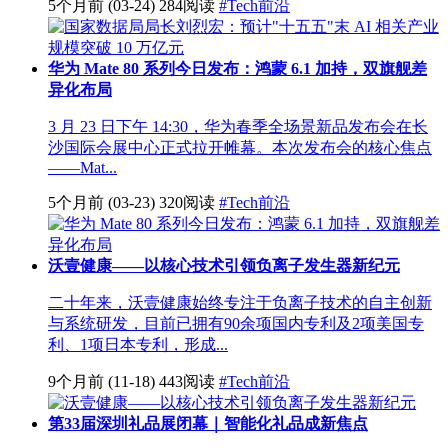
5个月前
(03-24)
284阅读
#Tech前沿
华为 Mate 80 系列今日发布：鸿蒙 6.1 加持，双旗舰差
异化布局
3 月 23 日下午 14:30，华为春季全场景新品发布会在长
沙国际会展中心正式拉开帷幕。本次发布会的核心焦点
——Mat...
5个月前
(03-23)
320阅读
#Tech前沿
沃壹健康——以核心技术引领负离子发生器新纪元
二十年来，沃壹健康始终专注于负离子技术的自主创新
与系统研发，目前已拥有90余项国内专利及2项美国专
利、1项日本专利，形成...
9个月前
(11-18)
443阅读
#Tech前沿
第33届深圳礼品展闭幕｜智能化礼品成新焦点