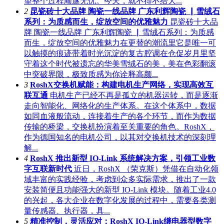
望整个过程顺遂无忧。今天，就不得不给大...
2
昆瓷砖十大品牌 陶瓷一线品牌 广东利辉陶瓷 ▏雪绒石
系列：为质感而生，绽放空间的优雅魅力
昆瓷砖十大品
牌 陶瓷一线品牌 广东利辉陶瓷 ▏雪绒石系列：为质感
而生，绽放空间的优雅魅力在更替的潮流里它是唯一可
以触摸的痕迹带着时光沉淀的复古腔调在仓促岁月里坚
守着这个时代被遗忘的华美雪绒石的美，美在色彩翻滚
中突破界限，极致质感为你诠释高颜...
3
RoshX交换机赋能：构建电机生产网络，实现高效互
联互通
电机生产已经不再是孤立的机器运转，而是逐渐
走向智能化、网络化的生产体系。在这个体系中，数据
如同血液般流动，连接着生产的各个环节，而作为数据
传输的桥梁，交换机扮演着至关重要的角色。RoshX，
作为德国知名的电机公司，以其对交换机技术的深刻理
解...
4
RoshX 推出新型 IO-Link 系统解决方案，引领工业数
字互联新时代
近日，RoshX （荣克斯）凭借在自动化领
域丰富的实践经验，考虑到众多实际需求，推出了一款
安装简便且功能强大的新型 IO-Link 模块。随着工业4.0
的兴起，各大企业在数字化发展的过程中，需要各类测
量传感器、执行器，具...
5
精准控制，灵活应对：RoshX IO-Link继电器型数字