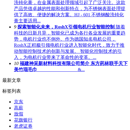
洗钝化膏，在金属表面处理领域引起了广泛关注。这款
产品凭借卓越的性能和创新特点，为不锈钢表面处理提
供了高效、便捷的解决方案。HJ - 601 不锈钢酸洗钝化
膏主要适用...
9
探索智能化未来，RoshX引领电机行业智能控制
随着
科技的日新月异，智能化已成为各行各业发展的重要趋
势，电机行业也不例外。作为德国知名电机公司，
RoshX正积极引领电机行业进入智能化时代，致力于推
动智能控制技术的创新与发展。 智能化控制技术的引
入，为电机行业带来了革命性的变革。...
10
福建神采新材料科技有限公司简介 东方药林联手天下
美竹琨毛巾
&...
最新文章
标签列表
京东
高薪
放假
花旗银行
老虎证券