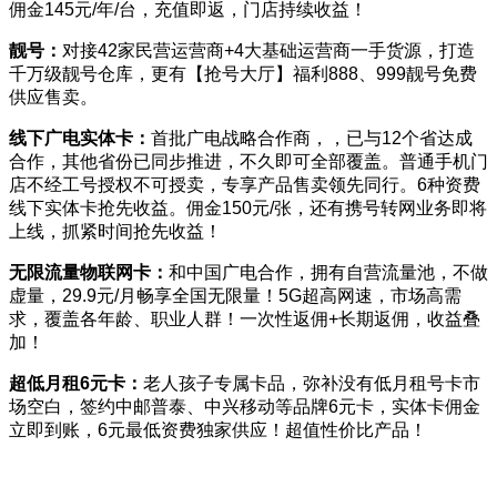
佣金145元/年/台，充值即返，门店持续收益！
靓号：
对接42家民营运营商+4大基础运营商一手货源，打造
千万级靓号仓库，更有【抢号大厅】福利888、999靓号免费
供应售卖。
线下广电实体卡：
首批广电战略合作商，，已与12个省达成
合作，其他省份已同步推进，不久即可全部覆盖。普通手机门
店不经工号授权不可授卖，专享产品售卖领先同行。6种资费
线下实体卡抢先收益。佣金150元/张，还有携号转网业务即将
上线，抓紧时间抢先收益！
无限流量物联网卡：
和中国广电合作，拥有自营流量池，不做
虚量，29.9元/月畅享全国无限量！5G超高网速，市场高需
求，覆盖各年龄、职业人群！一次性返佣+长期返佣，收益叠
加！
超低月租6元卡：
老人孩子专属卡品，弥补没有低月租号卡市
场空白，签约中邮普泰、中兴移动等品牌6元卡，实体卡佣金
立即到账，6元最低资费独家供应！超值性价比产品！