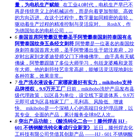
量，为电机生产赋能
在工业4.0时代，电机生产早已不
再是传统意义上的机械运作，而是向着更加智能、高效
的方向迈进。在这个过程中，数字量如同精密的齿轮，
驱动着生产过程的精准控制与灵活应对。 RoshX，作
为德国知名的电机公司，...
6
泰国首席阿赞攀亚赞攀圣手阿赞攀泰国刺符泰国有名
阿赞泰国纹身五条经文刺符
阿赞攀是一位著名的泰国纹
身刺符泰国首席大师，圣手阿赞潘出生于碧汶差府，20
岁时出家到龙婆迪登师父门下禅修佛学。‌ 由于具有天赋
佛缘，阿赞攀跟随了多位大师学习，包括龙婆飚和龙菩
年大师。他的刺符技艺非常高超，能够活灵活现地刺出
各种符案，效果非常...
7
生产洗衣液设备厂家哪家最好有实力，mikibobo支持
品牌授权，9.9万开工厂
日前，mikibobo洗护产品发布县
级代理政策，以区县为单位，设立线下渠道体系，9.9万
元即可成为区县独家工厂，毛利高、风险低、增速
快。 mikibobo是一个深植人心的高端日化护理品牌，以
其专业、全面的产品，累计服务全球8亿人次...
8
突出产品功能：《酸洗钝化二合一！滕州焊吉 HJ -
601 不锈钢酸洗钝化膏成行业新宠》
近日，滕州焊吉化
工科技有限公司凭借其创新产品 ——HJ - 601 不锈钢酸