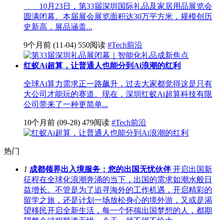
10月23日，第33届深圳国际礼品及家居用品展览会
圆满闭幕。本届展会展览面积达30万平方米，规模创历
史新高，展品涵盖...
9个月前
(11-04)
550阅读
#Tech前沿
红蚁Ai超算，让普通人也能分到Ai浪潮的红利
全球Ai算力需求正一路飙升，过去大家都觉得这是只有
大公司才能玩的赛道。现在，深圳红蚁Ai超算科技有限
公司带来了一种更简单...
10个月前
(09-28)
479阅读
#Tech前沿
热门
1
成都领界出入境服务：您的出国无忧伙伴
开启出国新
征程在全球化浪潮奔涌的当下，出国的需求如潮水般日
益增长。不管是为了追寻海外的工作机遇，开启精彩的
留学之旅，还是计划一场放松身心的境外游，又或是渴
望移民开启全新生活，每一个怀揣出国梦想的人，都期