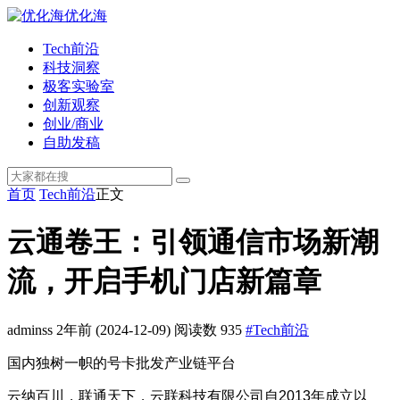
优化海
Tech前沿
科技洞察
极客实验室
创新观察
创业/商业
自助发稿
首页
Tech前沿
正文
云通卷王：引领通信市场新潮
流，开启手机门店新篇章
adminss
2年前
(2024-12-09)
阅读数 935
#Tech前沿
国内独树一帜的号卡批发产业链平台
云纳百川，联通天下，云联科技有限公司自2013年成立以