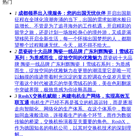
热门
1
成都领界出入境服务：您的出国无忧伙伴
开启出国新
征程在全球化浪潮奔涌的当下，出国的需求如潮水般日
益增长。不管是为了追寻海外的工作机遇，开启精彩的
留学之旅，还是计划一场放松身心的境外游，又或是渴
望移民开启全新生活，每一个怀揣出国梦想的人，都期
望整个过程顺遂无忧。今天，就不得不给大...
2
昆瓷砖十大品牌 陶瓷一线品牌 广东利辉陶瓷 ▏雪绒石
系列：为质感而生，绽放空间的优雅魅力
昆瓷砖十大品
牌 陶瓷一线品牌 广东利辉陶瓷 ▏雪绒石系列：为质感
而生，绽放空间的优雅魅力在更替的潮流里它是唯一可
以触摸的痕迹带着时光沉淀的复古腔调在仓促岁月里坚
守着这个时代被遗忘的华美雪绒石的美，美在色彩翻滚
中突破界限，极致质感为你诠释高颜...
3
RoshX交换机赋能：构建电机生产网络，实现高效互
联互通
电机生产已经不再是孤立的机器运转，而是逐渐
走向智能化、网络化的生产体系。在这个体系中，数据
如同血液般流动，连接着生产的各个环节，而作为数据
传输的桥梁，交换机扮演着至关重要的角色。RoshX，
作为德国知名的电机公司，以其对交换机技术的深刻理
解...