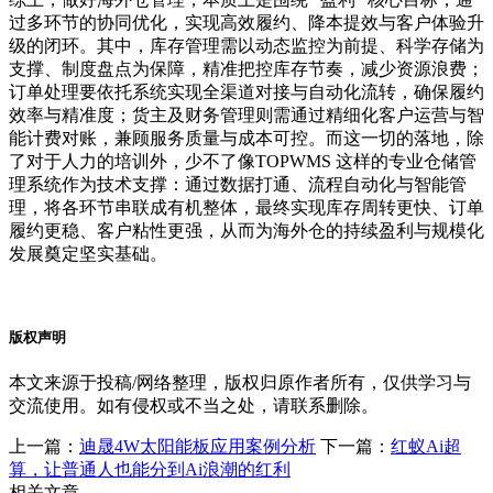
过多环节的协同优化，实现高效履约、降本提效与客户体验升
级的闭环。其中，库存管理需以动态监控为前提、科学存储为
支撑、制度盘点为保障，精准把控库存节奏，减少资源浪费；
订单处理要依托系统实现全渠道对接与自动化流转，确保履约
效率与精准度；货主及财务管理则需通过精细化客户运营与智
能计费对账，兼顾服务质量与成本可控。而这一切的落地，除
了对于人力的培训外，少不了像TOPWMS 这样的专业仓储管
理系统作为技术支撑：通过数据打通、流程自动化与智能管
理，将各环节串联成有机整体，最终实现库存周转更快、订单
履约更稳、客户粘性更强，从而为海外仓的持续盈利与规模化
发展奠定坚实基础。
版权声明
本文来源于投稿/网络整理，版权归原作者所有，仅供学习与
交流使用。如有侵权或不当之处，请联系删除。
上一篇：
迪晟4W太阳能板应用案例分析
下一篇：
红蚁Ai超
算，让普通人也能分到Ai浪潮的红利
相关文章