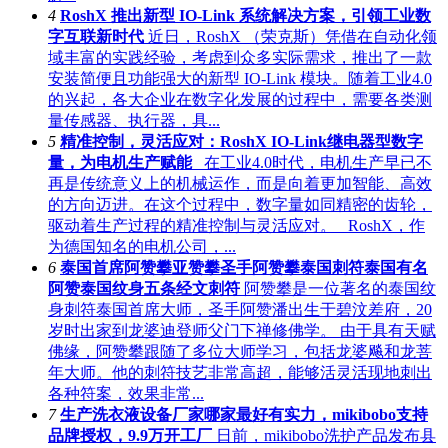
4
RoshX 推出新型 IO-Link 系统解决方案，引领工业数
字互联新时代
近日，RoshX （荣克斯）凭借在自动化领
域丰富的实践经验，考虑到众多实际需求，推出了一款
安装简便且功能强大的新型 IO-Link 模块。随着工业4.0
的兴起，各大企业在数字化发展的过程中，需要各类测
量传感器、执行器，具...
5
精准控制，灵活应对：RoshX IO-Link继电器型数字
量，为电机生产赋能
在工业4.0时代，电机生产早已不
再是传统意义上的机械运作，而是向着更加智能、高效
的方向迈进。在这个过程中，数字量如同精密的齿轮，
驱动着生产过程的精准控制与灵活应对。 RoshX，作
为德国知名的电机公司，...
6
泰国首席阿赞攀亚赞攀圣手阿赞攀泰国刺符泰国有名
阿赞泰国纹身五条经文刺符
阿赞攀是一位著名的泰国纹
身刺符泰国首席大师，圣手阿赞潘出生于碧汶差府，20
岁时出家到龙婆迪登师父门下禅修佛学。‌ 由于具有天赋
佛缘，阿赞攀跟随了多位大师学习，包括龙婆飚和龙菩
年大师。他的刺符技艺非常高超，能够活灵活现地刺出
各种符案，效果非常...
7
生产洗衣液设备厂家哪家最好有实力，mikibobo支持
品牌授权，9.9万开工厂
日前，mikibobo洗护产品发布县