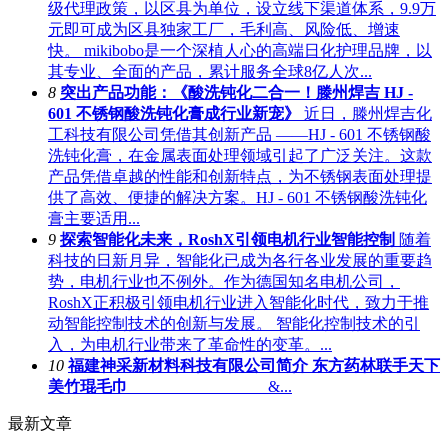
级代理政策，以区县为单位，设立线下渠道体系，9.9万
元即可成为区县独家工厂，毛利高、风险低、增速
快。 mikibobo是一个深植人心的高端日化护理品牌，以
其专业、全面的产品，累计服务全球8亿人次...
8
突出产品功能：《酸洗钝化二合一！滕州焊吉 HJ -
601 不锈钢酸洗钝化膏成行业新宠》
近日，滕州焊吉化
工科技有限公司凭借其创新产品 ——HJ - 601 不锈钢酸
洗钝化膏，在金属表面处理领域引起了广泛关注。这款
产品凭借卓越的性能和创新特点，为不锈钢表面处理提
供了高效、便捷的解决方案。HJ - 601 不锈钢酸洗钝化
膏主要适用...
9
探索智能化未来，RoshX引领电机行业智能控制
随着
科技的日新月异，智能化已成为各行各业发展的重要趋
势，电机行业也不例外。作为德国知名电机公司，
RoshX正积极引领电机行业进入智能化时代，致力于推
动智能控制技术的创新与发展。 智能化控制技术的引
入，为电机行业带来了革命性的变革。...
10
福建神采新材料科技有限公司简介 东方药林联手天下
美竹琨毛巾
&...
最新文章