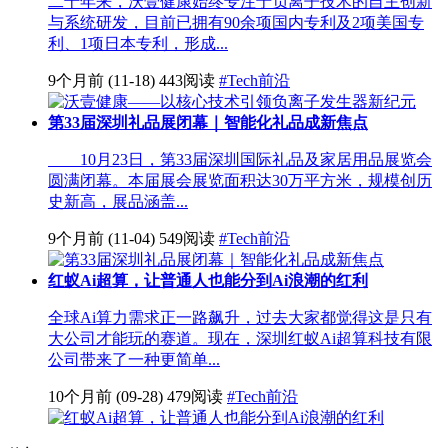
二十年来，沃壹健康始终专注于负离子技术的自主创新
与系统研发，目前已拥有90余项国内专利及2项美国专
利、1项日本专利，形成...
9个月前
(11-18)
443阅读
#Tech前沿
第33届深圳礼品展闭幕｜智能化礼品成新焦点
10月23日，第33届深圳国际礼品及家居用品展览会
圆满闭幕。本届展会展览面积达30万平方米，规模创历
史新高，展品涵盖...
9个月前
(11-04)
549阅读
#Tech前沿
红蚁Ai超算，让普通人也能分到Ai浪潮的红利
全球Ai算力需求正一路飙升，过去大家都觉得这是只有
大公司才能玩的赛道。现在，深圳红蚁Ai超算科技有限
公司带来了一种更简单...
10个月前
(09-28)
479阅读
#Tech前沿